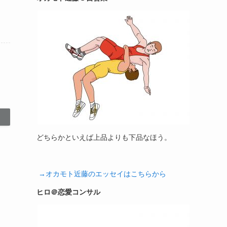
どちらかといえば上品よりも下品なほう。
→オカモト近藤のエッセイはこちらから
ヒロ＠恋愛コンサル