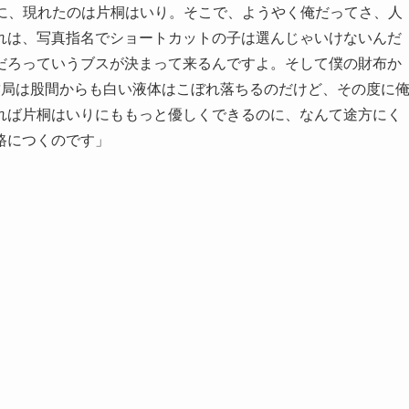
せに、現れたのは片桐はいり。そこで、ようやく俺だってさ、人
れは、写真指名でショートカットの子は選んじゃいけないんだ
だろっていうブスが決まって来るんですよ。そして僕の財布か
結局は股間からも白い液体はこぼれ落ちるのだけど、その度に
れば片桐はいりにももっと優しくできるのに、なんて途方にく
路につくのです」