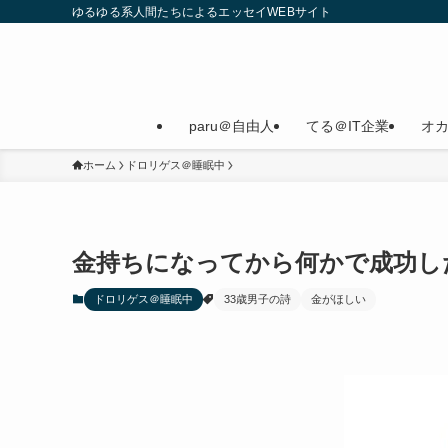
ゆるゆる系人間たちによるエッセイWEBサイト
paru＠自由人
てる＠IT企業
オ
ホーム
ドロリゲス＠睡眠中
金持ちになってから何かで成功し
ドロリゲス＠睡眠中
33歳男子の詩
金がほしい