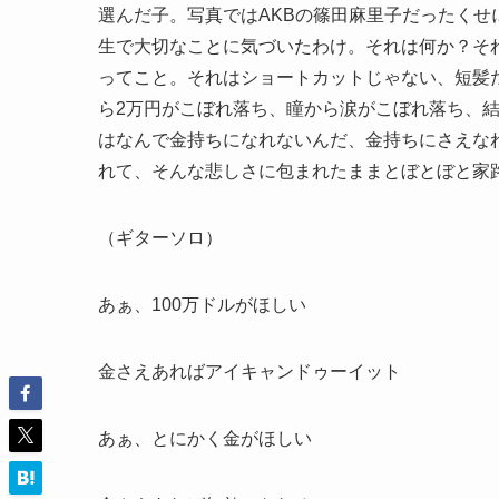
選んだ子。写真ではAKBの篠田麻里子だったく
生で大切なことに気づいたわけ。それは何か？そ
ってこと。それはショートカットじゃない、短髪
ら2万円がこぼれ落ち、瞳から涙がこぼれ落ち、
はなんで金持ちになれないんだ、金持ちにさえな
れて、そんな悲しさに包まれたままとぼとぼと家
（ギターソロ）
あぁ、100万ドルがほしい
金さえあればアイキャンドゥーイット
あぁ、とにかく金がほしい