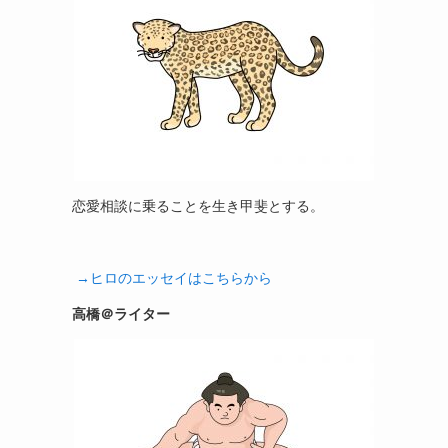
恋愛相談に乗ることを生き甲斐とする。
→ヒロのエッセイはこちらから
高橋＠ライター