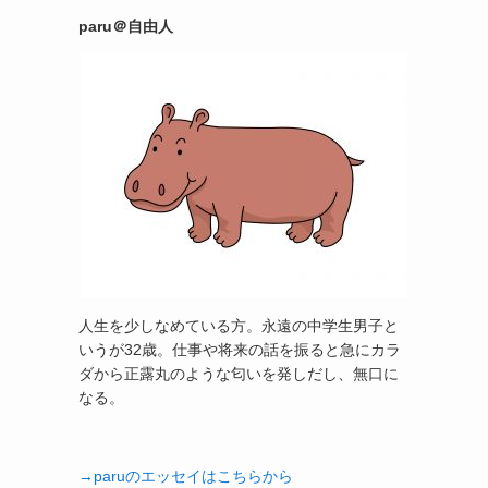
paru＠自由人
人生を少しなめている方。永遠の中学生男子と
いうが32歳。仕事や将来の話を振ると急にカラ
ダから正露丸のような匂いを発しだし、無口に
なる。
→paruのエッセイはこちらから