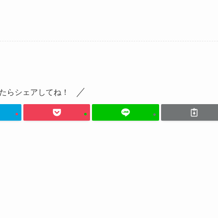
たらシェアしてね！